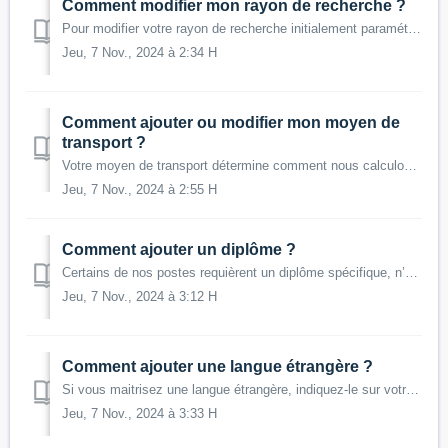
Comment modifier mon rayon de recherche ?
Pour modifier votre rayon de recherche initialement paramétré sur 30km, rendez-vous sur votre espace Gojob : Allez dans "Recherche" Indiquez...
Jeu, 7 Nov., 2024 à 2:34 H
Comment ajouter ou modifier mon moyen de
transport ?
Votre moyen de transport détermine comment nous calculons le trajet entre votre domicile et le lieu de mission. Certaines de nos missions sont inaccessibles...
Jeu, 7 Nov., 2024 à 2:55 H
Comment ajouter un diplôme ?
Certains de nos postes requièrent un diplôme spécifique, n’oubliez pas de renseigner les vôtres ! Pour ajouter un diplôme, rendez-vous sur votre espace ...
Jeu, 7 Nov., 2024 à 3:12 H
Comment ajouter une langue étrangère ?
Si vous maitrisez une langue étrangère, indiquez-le sur votre profil. Certaines de nos missions requièrent de maîtriser une langue étrangère. Pour ajout...
Jeu, 7 Nov., 2024 à 3:33 H